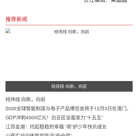
推荐新闻
经纬线·向新，向前
经纬线·向新，向前
2026全球智能制造与电子产品博览会将于12月3日在澳门、
珠海同步举办
GDP冲刺4300亿元！白云区全面发力“十五五”
江苏金湖：托起稳稳的幸福 “荷”护少年快乐成长
山西实战训练筑牢防汛“安全堤”