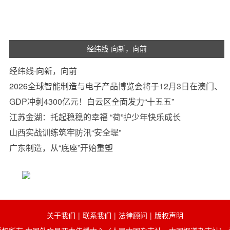
经纬线·向新，向前
经纬线·向新，向前
2026全球智能制造与电子产品博览会将于12月3日在澳门、
珠海同步举办
GDP冲刺4300亿元！白云区全面发力“十五五”
江苏金湖：托起稳稳的幸福 “荷”护少年快乐成长
山西实战训练筑牢防汛“安全堤”
广东制造，从“底座”开始重塑
关于我们
|
联系我们
|
法律顾问
|
版权声明