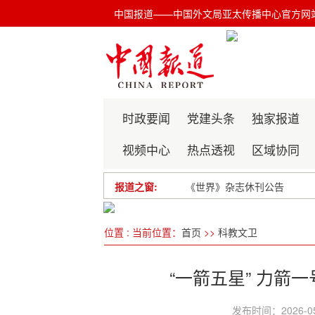
中国报道——中国外文局亚太传播中心官方网
时政要闻
党建头条
独家报道
视频中心
热点透视
区域协同
报道之窗:
《世界》杂志休刊公告
第35届中国新闻奖新闻期刊
位置 : 当前位置：
首页
>>
科教文卫
关于“熊猫杯”青少年美育文创
关于“和合杯”亚太青少年文
“一箭五星” 力箭
发布时间：2026-05