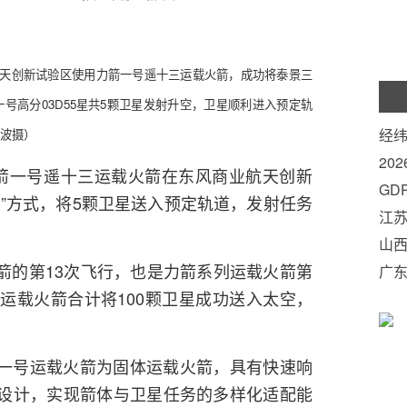
业航天创新试验区使用力箭一号遥十三运载火箭，成功将泰景三
吉林一号高分03D55星共5颗卫星发射升空，卫星顺利进入预定轨
经纬
波摄）
20
力箭一号遥十三运载火箭在东风商业航天创新
月3
GD
”方式，将5颗卫星送入预定轨道，发射任务
五”
江苏
成
山西
箭的第13次飞行，也是力箭系列运载火箭第
广东
运载火箭合计将100颗卫星成功送入太空，
一号运载火箭为固体运载火箭，具有快速响
设计，实现箭体与卫星任务的多样化适配能