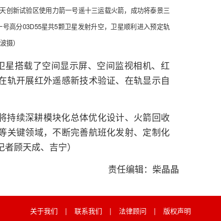
业航天创新试验区使用力箭一号遥十三运载火箭，成功将泰景三
吉林一号高分03D55星共5颗卫星发射升空，卫星顺利进入预定轨
波摄）
”卫星搭载了空间显示屏、空间监视相机、红
在轨开展红外遥感新技术验证、在轨显示自
将持续深耕模块化总体优化设计、火箭回收
等关键领域，不断完善航班化发射、定制化
记者顾天成、吉宁）
责任编辑：柴晶晶
关于我们
|
联系我们
|
法律顾问
|
版权声明