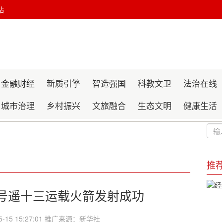
站
金融财经
新质引擎
智造强国
科教文卫
法治在线
城市治理
乡村振兴
文旅融合
生态文明
健康生活
作品报送公示
推
系列活动的声明
化交流系列活动的声明
一号遥十三运载火箭发射成功
-15 15:27:01 推广来源：新华社