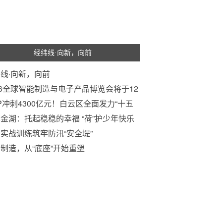
经纬线·向新，向前
线·向新，向前
26全球智能制造与电子产品博览会将于12
日在澳门、珠海同步举办
P冲刺4300亿元！白云区全面发力“十五
金湖：托起稳稳的幸福 “荷”护少年快乐
长
实战训练筑牢防汛“安全堤”
制造，从“底座”开始重塑