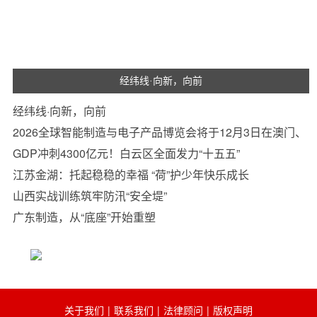
经纬线·向新，向前
经纬线·向新，向前
2026全球智能制造与电子产品博览会将于12月3日在澳门、
珠海同步举办
GDP冲刺4300亿元！白云区全面发力“十五五”
江苏金湖：托起稳稳的幸福 “荷”护少年快乐成长
山西实战训练筑牢防汛“安全堤”
广东制造，从“底座”开始重塑
关于我们
|
联系我们
|
法律顾问
|
版权声明