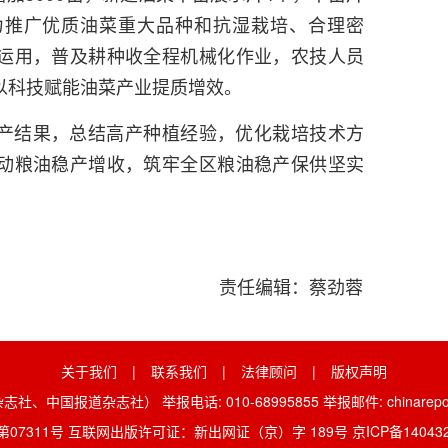
力推广优质油菜重大品种和抗湿栽培、合理密
运用，普及耕种收全程机械化作业，农技人员
以科技赋能油菜产业提质增效。
产结果，总结高产种植经验，优化栽培技术方
动粮油稳产增收，筑牢全区粮油稳产保供坚实
责任编辑：蔡劲蓉
关于我们
|
联系我们
|
法律顾问
|
版权声明
报道杂志社） 举报电话: 010-68995855 举报邮件: chinarepor
07311号 互联网出版许可证：新出网证（京）字 189号
京ICP备14043