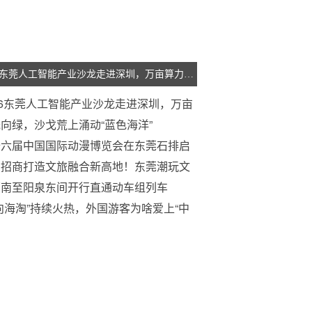
2026东莞人工智能产业沙龙走进深圳，万亩算力产业岛面向湾区企业招商
26东莞人工智能产业沙龙走进深圳，万亩
力产业岛面向湾区企业招商
向绿，沙戈荒上涌动“蓝色海洋”
十六届中国国际动漫博览会在东莞石排启
力招商打造文旅融合新高地！东莞潮玩文
片区招商推介会举行
原南至阳泉东间开行直通动车组列车
向海淘”持续火热，外国游客为啥爱上“中
”？