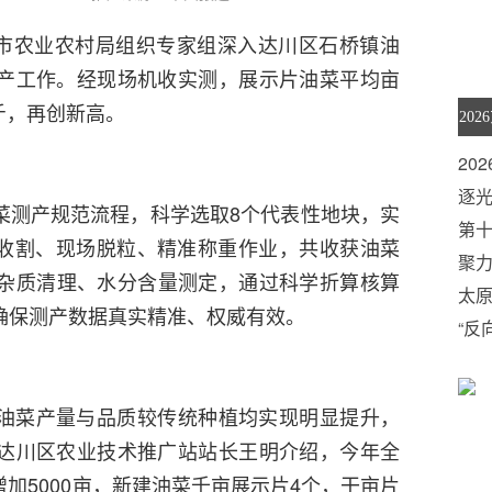
达州市农业农村局组织专家组深入达川区石桥镇油
产工作。经现场机收实测，展示片油菜平均亩
公斤，再创新高。
20
算
逐光
菜测产规范流程，科学选取8个代表性地块，实
第
化收割、现场脱粒、精准称重作业，共收获油菜
幕
聚
完成杂质清理、水分含量测定，通过科学折算核算
旅
太
确保测产数据真实精准、权威有效。
“反
国购
油菜产量与品质较传统种植均实现明显提升，
达川区农业技术推广站站长王明介绍，今年全
增加5000亩，新建油菜千亩展示片4个，干亩片