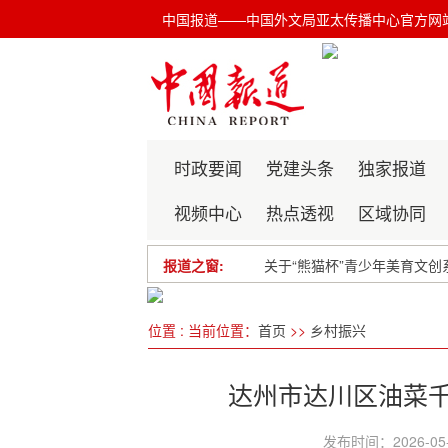
中国报道——中国外文局亚太传播中心官方网
时政要闻
党建头条
独家报道
视频中心
热点透视
区域协同
报道之窗:
关于“熊猫杯”青少年美育文创
关于“和合杯”亚太青少年文
位置 : 当前位置：
首页
>>
乡村振兴
《世界》杂志休刊公告
培养“道技合一”美业人才
达州市达川区油菜
发布时间：2026-05