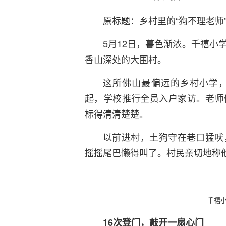
原标题：乡村里的“狗不理老师
5月12日，暮色渐浓。千禧小
香山深处的大围村。
这所佛山最偏远的乡村小学，辐
起，学校推行全员入户家访。老师
标得清清楚楚。
以前进村，土狗守在巷口猛吠
摇摇尾巴懒得叫了。村民亲切地称他
千禧
16次登门，敲开一扇心门