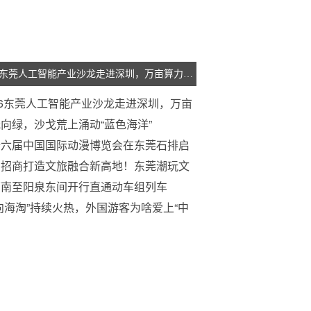
2026东莞人工智能产业沙龙走进深圳，万亩算力产业岛面向湾区企业招商
26东莞人工智能产业沙龙走进深圳，万亩
力产业岛面向湾区企业招商
向绿，沙戈荒上涌动“蓝色海洋”
十六届中国国际动漫博览会在东莞石排启
力招商打造文旅融合新高地！东莞潮玩文
片区招商推介会举行
原南至阳泉东间开行直通动车组列车
向海淘”持续火热，外国游客为啥爱上“中
”？