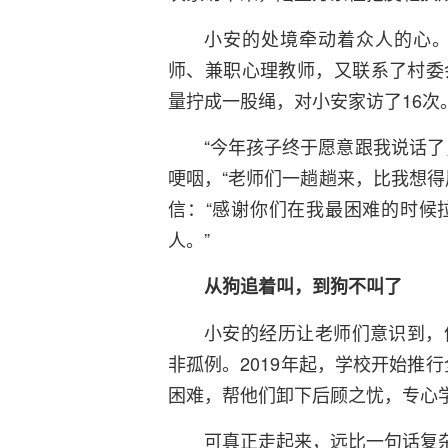
小安的处境牵动着众人的心
师、兼职心理教师，又联系了村委
量拧成一股绳，对小安家访了16次
“今年孩子终于愿意跟我说话了
哽咽，“老师们一趟趟来，比我想得
信：“感谢你们在我最困难的时候
人。”
从狗追着叫，到狗不叫了
小安的经历让老师们意识到，
非孤例。2019年起，学校开始推
困难，帮他们卸下后顾之忧，专心学
可真正走起来，远比一句话复