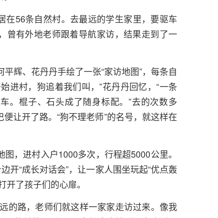
居在56条自然村。去最远的学生家里，要驱车
，曾有外地老师跟着导航家访，结果走到了一
何平辉、花丹丹手绘了一张“家访地图”，每条自
始进村，狗追着我们叫，”花丹丹回忆，“一条
车。棍子、石头成了随身标配。”去的次数多
便让开了路。“狗不理老师”的名号，就这样在
图，进村入户1000多次，行程超5000公里。
台边开“成长对话会”，让一家人围坐玩起“优点轰
慢打开了孩子们的心扉。
偏远的路，老师们就这样一家家走访过来。像我