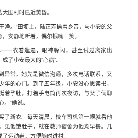
达大围村时已近黄昏。
干净。”田埂上，陆芷芳操着乡音，与小安的父
旁，安静地听着，偶尔抿嘴一笑。
样——衣着邋遢，眼神躲闪，甚至试过离家出
成了小安最大的“心病”。
到异常。她先是微信沟通，多次电话联系，又
少年的心门。到了五年级，小安没心思读书，
挺着孕肚，打着手电筒再次夜访，与父子俩聊
心。”她说。
买了新衣。每天清晨，校车司机第一眼就看他
。见他饿肚子，就在教师宿舍为他煮早餐。几
成了运动鞋，方便随时进村。