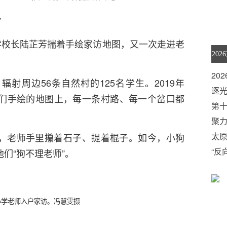
”
学校长陆芷芳揣着手绘家访地图，又一次走进老
20
射周边56条自然村的125名学生。2019年
算
逐光
们手绘的地图上，每一条村路、每一个岔口都
第
幕
聚
旅
太
，老师手里攥着石子、提着棍子。如今，小狗
“反
们“狗不理老师”。
国购
小学老师入户家访。冯慧雯摄